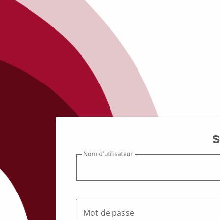
S
N
om d'utilisateur
M
ot de passe